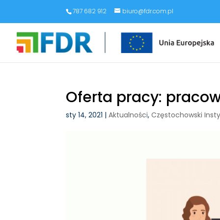
787 682 912
biuro@fdr.com.pl
Oferta pracy: praco
sty 14, 2021
|
Aktualności
,
Częstochowski Inst