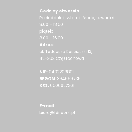
Godziny otwarcia:
Poniedziałek, wtorek, środa, czwartek
8.00 - 18.00
piątek:
8.00 - 16.00
Adres:
al. Tadeusza Kościuszki 13,
42-202 Częstochowa
NIP:
9492208891
REGON:
364669735
KRS:
0000622361
E-mail:
biuro@fdr.com.pl