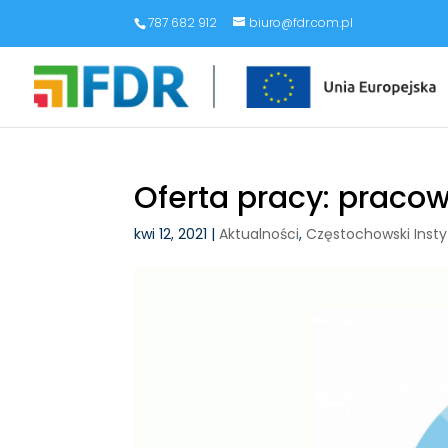
787 682 912
biuro@fdr.com.pl
Oferta pracy: praco
kwi 12, 2021
|
Aktualności
,
Częstochowski Insty