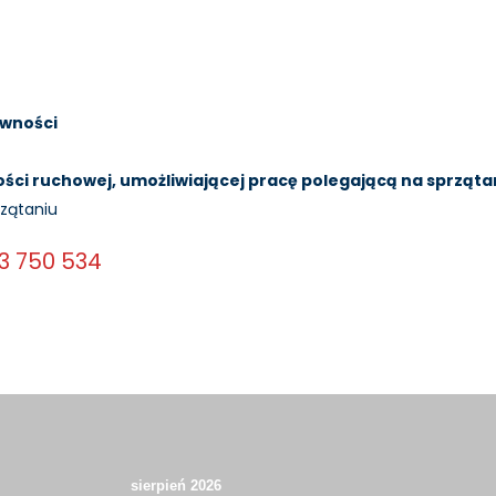
awności
ści ruchowej, umożliwiającej pracę polegającą na sprząta
rzątaniu
63 750 534
sierpień 2026