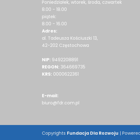
Poniedziałek, wtorek, środa, czwartek
8.00 - 18.00
piątek:
8.00 - 16.00
Adres:
al. Tadeusza Kościuszki 13,
42-202 Częstochowa
NIP:
9492208891
REGON:
364669735
KRS:
0000622361
E-mail:
biuro@fdr.com.pl
Copyrights
Fundacja Dla Rozwoju
| Powere