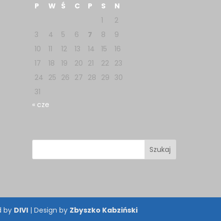
P
W
Ś
C
P
S
N
1
2
3
4
5
6
7
8
9
10
11
12
13
14
15
16
17
18
19
20
21
22
23
24
25
26
27
28
29
30
31
« cze
d by
DIVI
| Design by
Zbyszko Kabziński