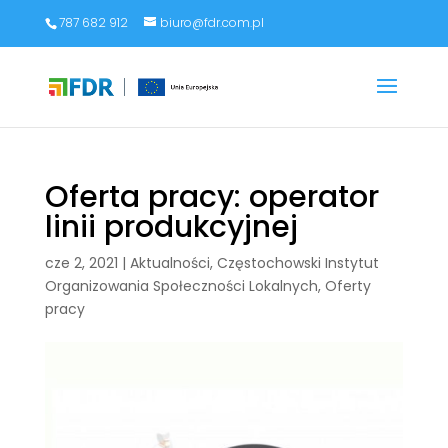
787 682 912
biuro@fdr.com.pl
Oferta pracy: operator
linii produkcyjnej
cze 2, 2021
|
Aktualności
,
Częstochowski Instytut
Organizowania Społeczności Lokalnych
,
Oferty
pracy