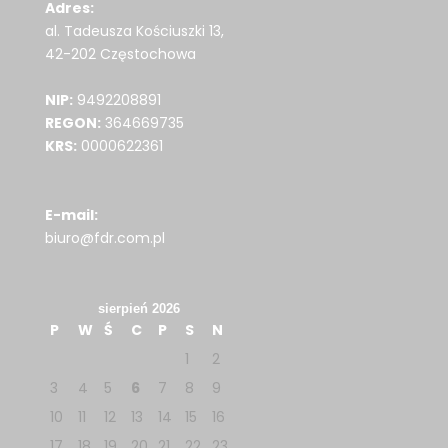
Adres:
al. Tadeusza Kościuszki 13,
42-202 Częstochowa
NIP:
9492208891
REGON:
364669735
KRS:
0000622361
E-mail:
biuro@fdr.com.pl
sierpień 2026
P
W
Ś
C
P
S
N
1
2
3
4
5
6
7
8
9
10
11
12
13
14
15
16
17
18
19
20
21
22
23