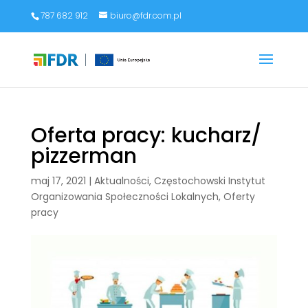
787 682 912
biuro@fdr.com.pl
Oferta pracy: kucharz/
pizzerman
maj 17, 2021
|
Aktualności
,
Częstochowski Instytut
Organizowania Społeczności Lokalnych
,
Oferty
pracy