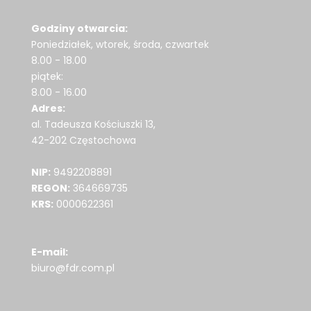
Godziny otwarcia:
Poniedziałek, wtorek, środa, czwartek
8.00 - 18.00
piątek:
8.00 - 16.00
Adres:
al. Tadeusza Kościuszki 13,
42-202 Częstochowa
NIP:
9492208891
REGON:
364669735
KRS:
0000622361
E-mail:
biuro@fdr.com.pl