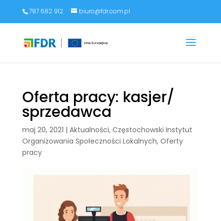
787 682 912
biuro@fdr.com.pl
Oferta pracy: kasjer/
sprzedawca
maj 20, 2021
|
Aktualności
,
Częstochowski Instytut
Organizowania Społeczności Lokalnych
,
Oferty
pracy