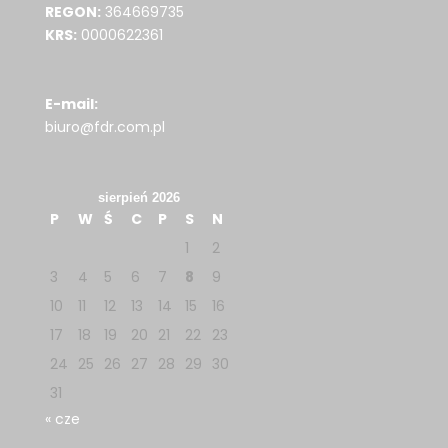
REGON:
364669735
KRS:
0000622361
E-mail:
biuro@fdr.com.pl
sierpień 2026
P
W
Ś
C
P
S
N
1
2
3
4
5
6
7
8
9
10
11
12
13
14
15
16
17
18
19
20
21
22
23
24
25
26
27
28
29
30
31
« cze