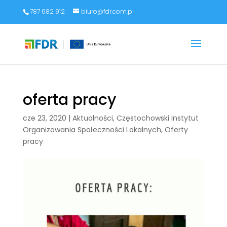
787 682 912
biuro@fdr.com.pl
oferta pracy
cze 23, 2020
|
Aktualności
,
Częstochowski Instytut
Organizowania Społeczności Lokalnych
,
Oferty
pracy