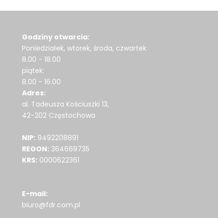
Godziny otwarcia:
Poniedziałek, wtorek, środa, czwartek
8.00 - 18.00
piątek:
8.00 - 16.00
Adres:
al. Tadeusza Kościuszki 13,
42-202 Częstochowa
NIP:
9492208891
REGON:
364669735
KRS:
0000622361
E-mail:
biuro@fdr.com.pl