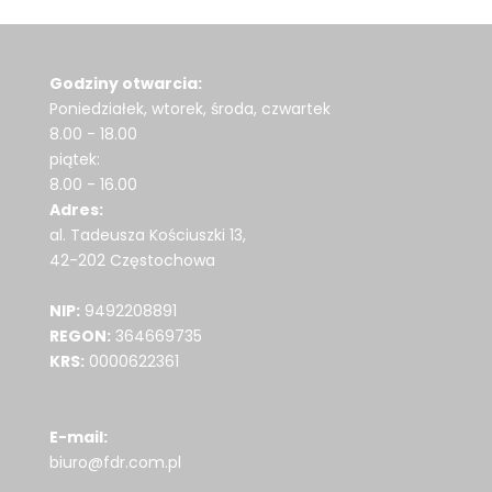
Godziny otwarcia:
Poniedziałek, wtorek, środa, czwartek
8.00 - 18.00
piątek:
8.00 - 16.00
Adres:
al. Tadeusza Kościuszki 13,
42-202 Częstochowa
NIP:
9492208891
REGON:
364669735
KRS:
0000622361
E-mail:
biuro@fdr.com.pl