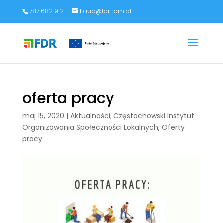
787 682 912
biuro@fdr.com.pl
oferta pracy
maj 15, 2020
|
Aktualności
,
Częstochowski Instytut
Organizowania Społeczności Lokalnych
,
Oferty
pracy