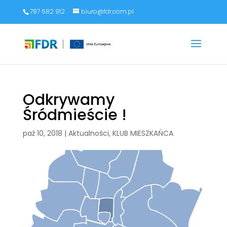
787 682 912
biuro@fdr.com.pl
Odkrywamy
Śródmieście !
paź 10, 2018
|
Aktualności
,
KLUB MIESZKAŃCA