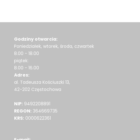
Godziny otwarcia:
Poniedziałek, wtorek, środa, czwartek
8.00 - 18.00
piątek:
8.00 - 16.00
Adres:
al. Tadeusza Kościuszki 13,
42-202 Częstochowa
NIP:
9492208891
REGON:
364669735
KRS:
0000622361
E-mail: