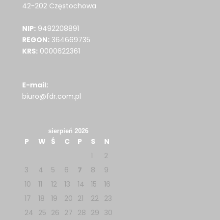
42-202 Częstochowa
NIP:
9492208891
REGON:
364669735
KRS:
0000622361
E-mail:
biuro@fdr.com.pl
sierpień 2026
P
W
Ś
C
P
S
N
1
2
3
4
5
6
7
8
9
10
11
12
13
14
15
16
17
18
19
20
21
22
23
24
25
26
27
28
29
30