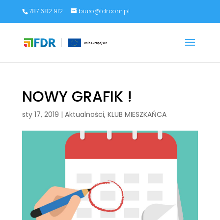
787 682 912
biuro@fdr.com.pl
NOWY GRAFIK !
sty 17, 2019
|
Aktualności
,
KLUB MIESZKAŃCA