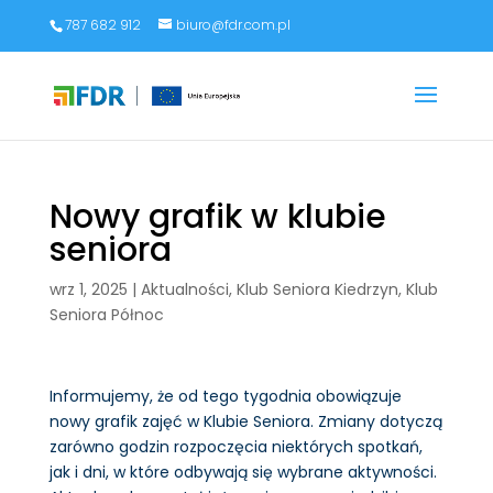
787 682 912
biuro@fdr.com.pl
Nowy grafik w klubie
seniora
wrz 1, 2025
|
Aktualności
,
Klub Seniora Kiedrzyn
,
Klub
Seniora Północ
Informujemy, że od tego tygodnia obowiązuje
nowy grafik zajęć w Klubie Seniora. Zmiany dotyczą
zarówno godzin rozpoczęcia niektórych spotkań,
jak i dni, w które odbywają się wybrane aktywności.