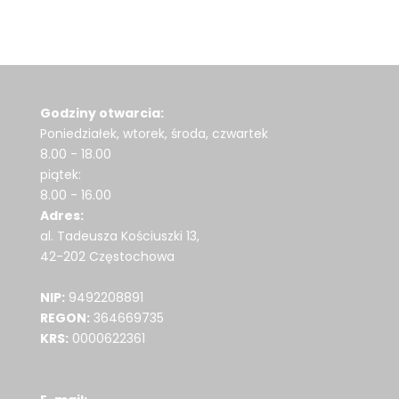
Godziny otwarcia:
Poniedziałek, wtorek, środa, czwartek
8.00 - 18.00
piątek:
8.00 - 16.00
Adres:
al. Tadeusza Kościuszki 13,
42-202 Częstochowa
NIP:
9492208891
REGON:
364669735
KRS:
0000622361