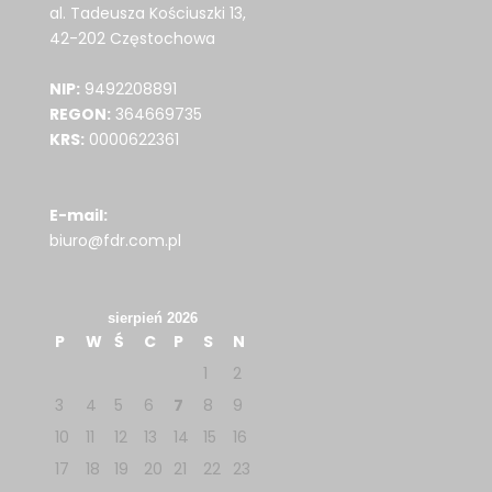
al. Tadeusza Kościuszki 13,
42-202 Częstochowa
NIP:
9492208891
REGON:
364669735
KRS:
0000622361
E-mail:
biuro@fdr.com.pl
sierpień 2026
P
W
Ś
C
P
S
N
1
2
3
4
5
6
7
8
9
10
11
12
13
14
15
16
17
18
19
20
21
22
23