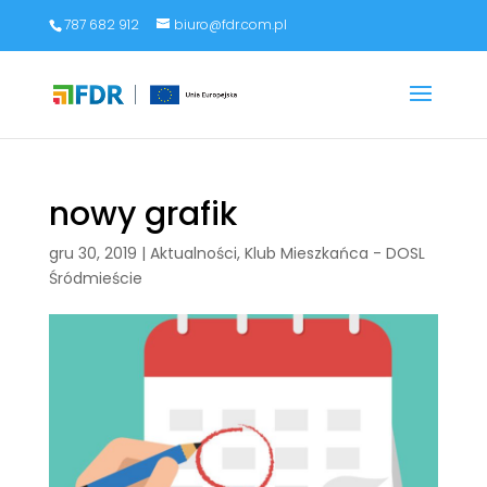
787 682 912
biuro@fdr.com.pl
nowy grafik
gru 30, 2019
|
Aktualności
,
Klub Mieszkańca - DOSL
Śródmieście