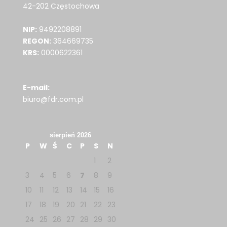
42-202 Częstochowa
NIP:
9492208891
REGON:
364669735
KRS:
0000622361
E-mail:
biuro@fdr.com.pl
sierpień 2026
P
W
Ś
C
P
S
N
1
2
3
4
5
6
7
8
9
10
11
12
13
14
15
16
17
18
19
20
21
22
23
24
25
26
27
28
29
30