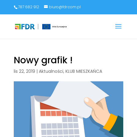
787 682 912
biuro@fdr.com.pl
Nowy grafik !
lis 22, 2019
|
Aktualności
,
KLUB MIESZKAŃCA