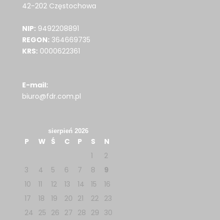
42-202 Częstochowa
NIP:
9492208891
REGON:
364669735
KRS:
0000622361
E-mail:
biuro@fdr.com.pl
sierpień 2026
P
W
Ś
C
P
S
N
1
2
3
4
5
6
7
8
9
10
11
12
13
14
15
16
17
18
19
20
21
22
23
24
25
26
27
28
29
30