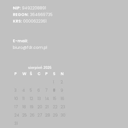
NIP:
9492208891
REGON:
364669735
KRS:
0000622361
E-mail:
biuro@fdr.com.pl
sierpień 2026
P
W
Ś
C
P
S
N
1
2
3
4
5
6
7
8
9
10
11
12
13
14
15
16
17
18
19
20
21
22
23
24
25
26
27
28
29
30
31