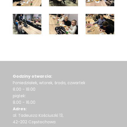
Godziny otwarcia:
Poniedziałek, wtorek, środa, czwartek
8.00 - 18.00
piątek:
8.00 - 16.00
Adres:
al. Tadeusza Kościuszki 13,
42-202 Częstochowa