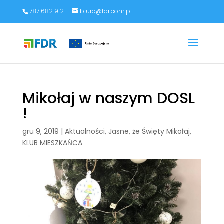
787 682 912
biuro@fdr.com.pl
Mikołaj w naszym DOSL
!
gru 9, 2019
|
Aktualności
,
Jasne, że Święty Mikołaj
,
KLUB MIESZKAŃCA