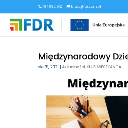
787 682 912
biuro@fdr.com.pl
Międzynarodowy Dzi
sie 31, 2021
|
Aktualności
,
KLUB MIESZKAŃCA