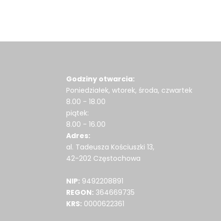
Godziny otwarcia:
Poniedziałek, wtorek, środa, czwartek
8.00 - 18.00
piątek:
8.00 - 16.00
Adres:
al. Tadeusza Kościuszki 13,
42-202 Częstochowa
NIP:
9492208891
REGON:
364669735
KRS:
0000622361