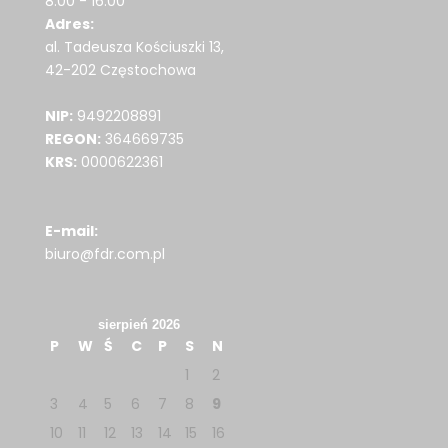
8.00 - 16.00
Adres:
al. Tadeusza Kościuszki 13,
42-202 Częstochowa
NIP:
9492208891
REGON:
364669735
KRS:
0000622361
E-mail:
biuro@fdr.com.pl
sierpień 2026
P
W
Ś
C
P
S
N
1
2
3
4
5
6
7
8
9
10
11
12
13
14
15
16