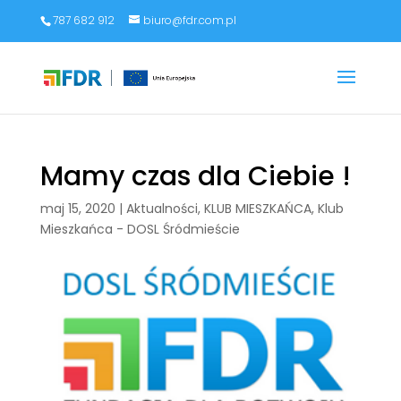
787 682 912
biuro@fdr.com.pl
Mamy czas dla Ciebie !
maj 15, 2020
|
Aktualności
,
KLUB MIESZKAŃCA
,
Klub
Mieszkańca - DOSL Śródmieście