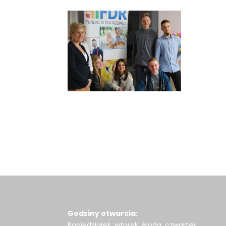
Godziny otwarcia:
Poniedziałek, wtorek, środa, czwartek