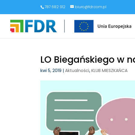
787 682 912
biuro@fdr.com.pl
LO Biegańskiego w na
kwi 5, 2019
|
Aktualności
,
KLUB MIESZKAŃCA