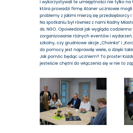
i wykorzystywali te umiejętności nie tylko na 
która prowadzi firmę Ataner uczniowie mogl
problemy z jakimi mierzą się przedsiębiorcy i
Na spotkaniu był również z nami Radny Mias
ds. NGO. Opowiedział jak wygląda codzienna w
zorganizowanie różnych eventów i wydarzeń.
szkolny, czy grudniowe akcje „Choinka” i „Kor
do pomocy jest naprawdę wiele, a dzięki tak
Jak pomóc będąc uczniem? To proste! Każda 
jesteście chętni do włączenia się w nie to z