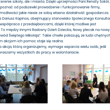
terenie szkoły, ale i miasta. Dzięki uprzejmości Pani Renaty Sokół,
i poznać od podszewki prowadzenie i funkcjonowanie firmy,
 możliwości jakie niesie ze sobą własna działalność gospodarcza.
ta Dariusz Kapinos, obejmujący stanowisko Społecznego Konsult
spółpraca z przedsiębiorcami, dzięki której możliwe jest
 To między innymi Radosny Dzień Dziecka, Nowy plecak na nowy
owód Świętego Mikołaja”. Takie chwile pokazują, że ludzi chętnyc
im akcjom ich pomoc staje się realna.
akcja, którą organizujemy, wymaga wsparcia wielu osób, jeśli
apraszamy wszystkich do pracy w wolontariacie.