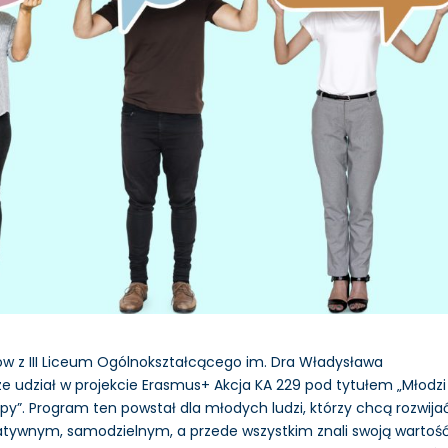
w z III Liceum Ogólnokształcącego im. Dra Władysława
ze udział w projekcie Erasmus+ Akcja KA 229 pod tytułem „Młodzi
y”. Program ten powstał dla młodych ludzi, którzy chcą rozwija
atywnym, samodzielnym, a przede wszystkim znali swoją wartoś