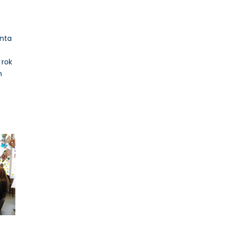
anta
 rok
h