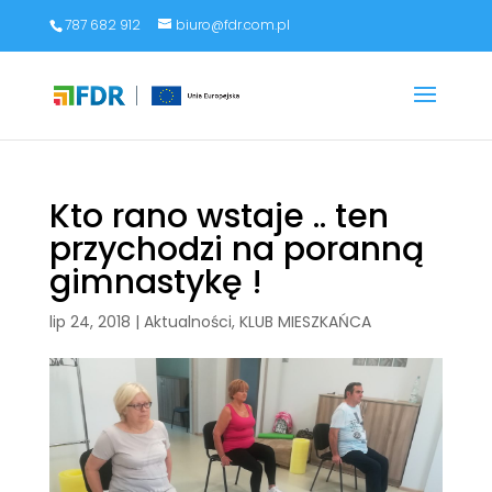
787 682 912
biuro@fdr.com.pl
Kto rano wstaje .. ten
przychodzi na poranną
gimnastykę !
lip 24, 2018
|
Aktualności
,
KLUB MIESZKAŃCA