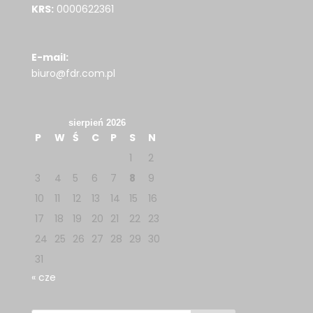
KRS:
0000622361
E-mail:
biuro@fdr.com.pl
sierpień 2026
P
W
Ś
C
P
S
N
1
2
3
4
5
6
7
8
9
10
11
12
13
14
15
16
17
18
19
20
21
22
23
24
25
26
27
28
29
30
31
« cze