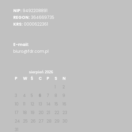
NIP:
9492208891
REGON:
364669735
KRS:
0000622361
E-mail:
biuro@fdr.com.pl
sierpień 2026
P
W
Ś
C
P
S
N
1
2
3
4
5
6
7
8
9
10
11
12
13
14
15
16
17
18
19
20
21
22
23
24
25
26
27
28
29
30
31