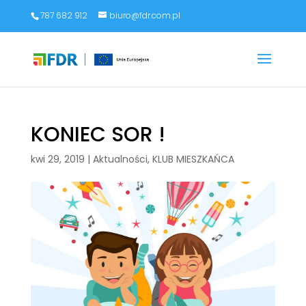
787 682 912
biuro@fdr.com.pl
KONIEC SOR !
kwi 29, 2019
|
Aktualności
,
KLUB MIESZKAŃCA