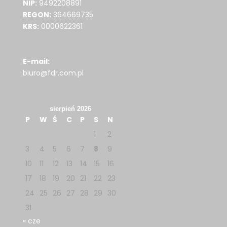
NIP:
9492208891
REGON:
364669735
KRS:
0000622361
E-mail:
biuro@fdr.com.pl
sierpień 2026
P
W
Ś
C
P
S
N
1
2
3
4
5
6
7
8
9
10
11
12
13
14
15
16
17
18
19
20
21
22
23
24
25
26
27
28
29
30
31
« cze