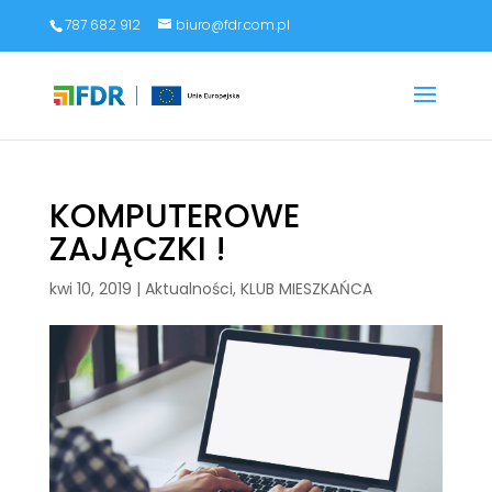
787 682 912
biuro@fdr.com.pl
KOMPUTEROWE
ZAJĄCZKI !
kwi 10, 2019
|
Aktualności
,
KLUB MIESZKAŃCA