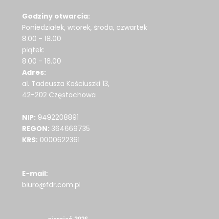
Godziny otwarcia:
Poniedziałek, wtorek, środa, czwartek
8.00 - 18.00
piątek:
8.00 - 16.00
Adres:
al. Tadeusza Kościuszki 13,
42-202 Częstochowa
NIP:
9492208891
REGON:
364669735
KRS:
0000622361
E-mail:
biuro@fdr.com.pl