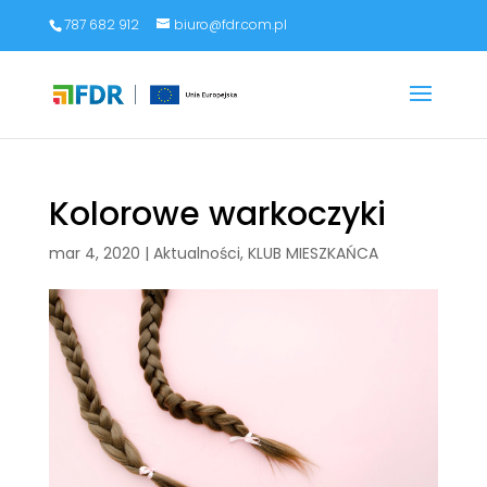
787 682 912
biuro@fdr.com.pl
Kolorowe warkoczyki
mar 4, 2020
|
Aktualności
,
KLUB MIESZKAŃCA