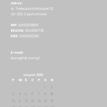
Adres:
al. Tadeusza Kościuszki 13,
42-202 Częstochowa
NIP:
9492208891
REGON:
364669735
KRS:
0000622361
E-mail:
biuro@fdr.com.pl
sierpień 2026
P
W
Ś
C
P
S
N
1
2
3
4
5
6
7
8
9
10
11
12
13
14
15
16