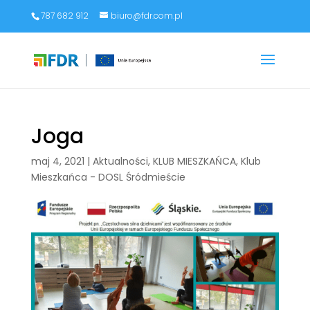
787 682 912
biuro@fdr.com.pl
Joga
maj 4, 2021
|
Aktualności
,
KLUB MIESZKAŃCA
,
Klub
Mieszkańca - DOSL Śródmieście