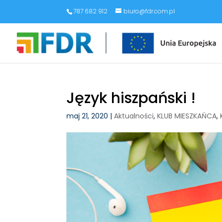
787 682 912
biuro@fdr.com.pl
Język hiszpański !
maj 21, 2020
|
Aktualności
,
KLUB MIESZKAŃCA
,