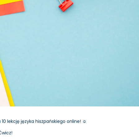
10 lekcję języka hiszpańskiego online! ☺️
Ćwicz!