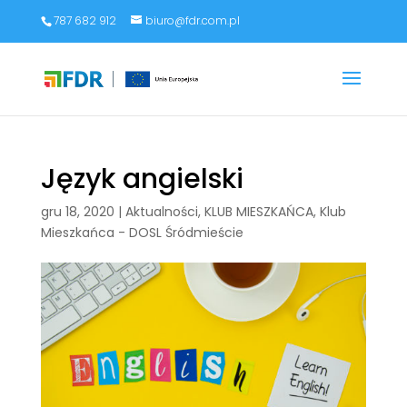
787 682 912
biuro@fdr.com.pl
Język angielski
gru 18, 2020
|
Aktualności
,
KLUB MIESZKAŃCA
,
Klub
Mieszkańca - DOSL Śródmieście