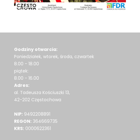
Godziny otwarcia:
Poniedziałek, wtorek, środa, czwartek
8.00 - 18.00
piątek:
8.00 - 16.00
Adres:
al. Tadeusza Kościuszki 13,
42-202 Częstochowa
NIP:
9492208891
REGON:
364669735
KRS:
0000622361