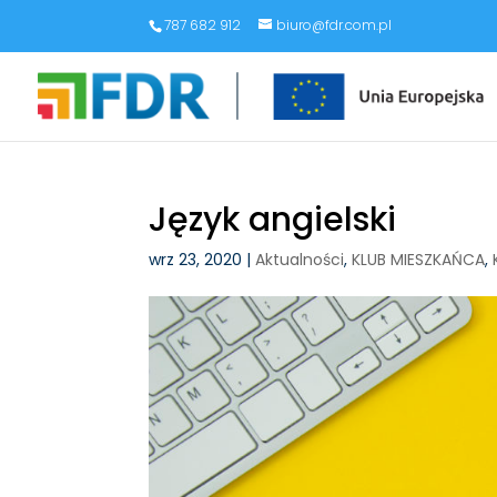
787 682 912
biuro@fdr.com.pl
Język angielski
wrz 23, 2020
|
Aktualności
,
KLUB MIESZKAŃCA
,