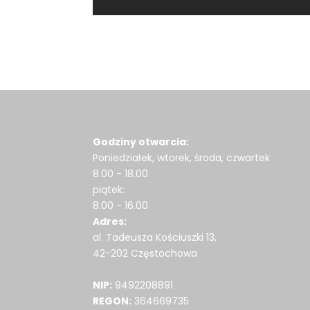
Godziny otwarcia:
Poniedziałek, wtorek, środa, czwartek
8.00 - 18.00
piątek:
8.00 - 16.00
Adres:
al. Tadeusza Kościuszki 13,
42-202 Częstochowa
NIP:
9492208891
REGON:
364669735