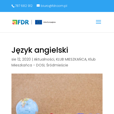
787 682 912
biuro@fdr.com.pl
Język angielski
sie 12, 2020
|
Aktualności
,
KLUB MIESZKAŃCA
,
Klub
Mieszkańca - DOSL Śródmieście