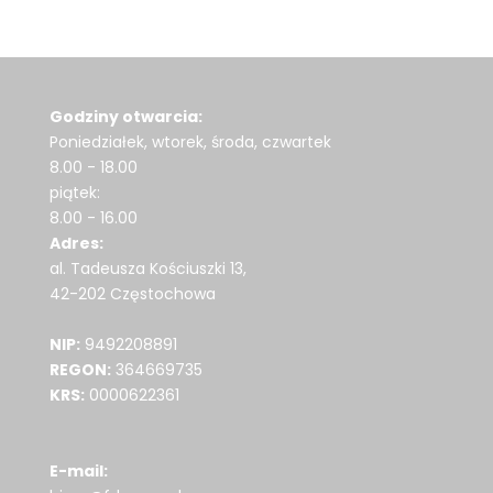
Godziny otwarcia:
Poniedziałek, wtorek, środa, czwartek
8.00 - 18.00
piątek:
8.00 - 16.00
Adres:
al. Tadeusza Kościuszki 13,
42-202 Częstochowa
NIP:
9492208891
REGON:
364669735
KRS:
0000622361
E-mail: