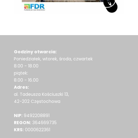
Godziny otwarcia:
Poniedziałek, wtorek, środa, czwartek
8.00 - 18.00
piątek:
8.00 - 16.00
Adres:
al. Tadeusza Kościuszki 13,
42-202 Częstochowa
NIP:
9492208891
REGON:
364669735
KRS:
0000622361