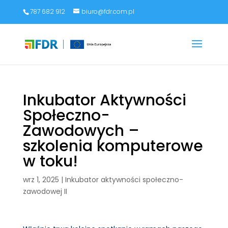
787 682 912
biuro@fdr.com.pl
Inkubator Aktywności
Społeczno-
Zawodowych –
szkolenia komputerowe
w toku!
wrz 1, 2025
|
Inkubator aktywności społeczno-
zawodowej II