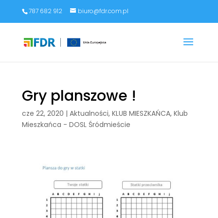
787 682 912
biuro@fdr.com.pl
Gry planszowe !
cze 22, 2020
|
Aktualności
,
KLUB MIESZKAŃCA
,
Klub
Mieszkańca - DOSL Śródmieście