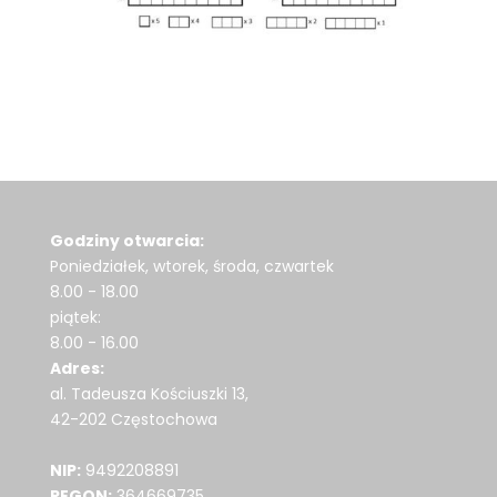
Godziny otwarcia:
Poniedziałek, wtorek, środa, czwartek
8.00 - 18.00
piątek:
8.00 - 16.00
Adres:
al. Tadeusza Kościuszki 13,
42-202 Częstochowa
NIP:
9492208891
REGON:
364669735