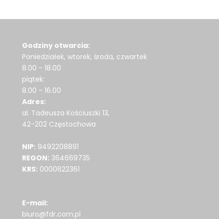
Godziny otwarcia:
Poniedziałek, wtorek, środa, czwartek
8.00 - 18.00
piątek:
8.00 - 16.00
Adres:
al. Tadeusza Kościuszki 13,
42-202 Częstochowa
NIP:
9492208891
REGON:
364669735
KRS:
0000622361
E-mail:
biuro@fdr.com.pl