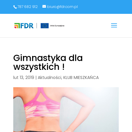
787 682 912
biuro@fdr.com.pl
Gimnastyka dla
wszystkich !
lut 13, 2019
|
Aktualności
,
KLUB MIESZKAŃCA