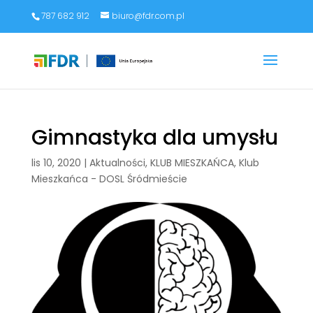
787 682 912
biuro@fdr.com.pl
Gimnastyka dla umysłu
lis 10, 2020
|
Aktualności
,
KLUB MIESZKAŃCA
,
Klub
Mieszkańca - DOSL Śródmieście