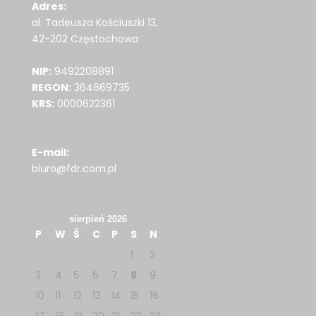
Adres:
al. Tadeusza Kościuszki 13,
42-202 Częstochowa
NIP:
9492208891
REGON:
364669735
KRS:
0000622361
E-mail:
biuro@fdr.com.pl
sierpień 2026
P
W
Ś
C
P
S
N
1
2
3
4
5
6
7
8
9
10
11
12
13
14
15
16
17
18
19
20
21
22
23