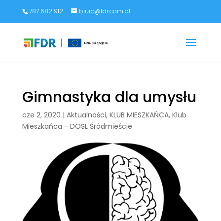
787 682 912
biuro@fdr.com.pl
Gimnastyka dla umysłu
cze 2, 2020
|
Aktualności
,
KLUB MIESZKAŃCA
,
Klub
Mieszkańca - DOSL Śródmieście