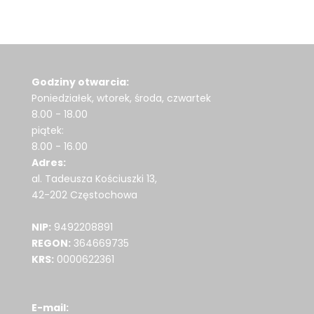
Godziny otwarcia:
Poniedziałek, wtorek, środa, czwartek
8.00 - 18.00
piątek:
8.00 - 16.00
Adres:
al. Tadeusza Kościuszki 13,
42-202 Częstochowa
NIP:
9492208891
REGON:
364669735
KRS:
0000622361
E-mail: