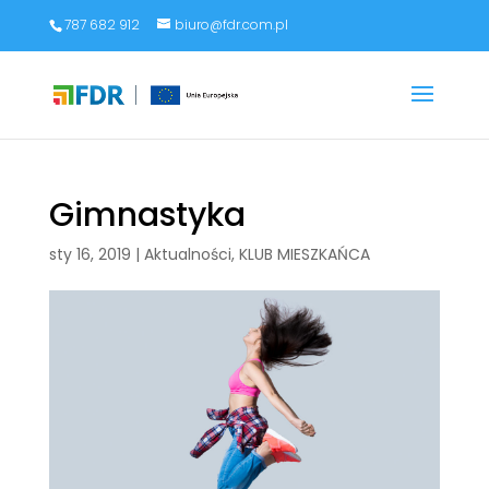
787 682 912
biuro@fdr.com.pl
Gimnastyka
sty 16, 2019
|
Aktualności
,
KLUB MIESZKAŃCA