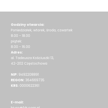
Godziny otwarcia:
Poniedziałek, wtorek, środa, czwartek
8.00 - 18.00
piątek:
8.00 - 16.00
Adres:
al. Tadeusza Kościuszki 13,
42-202 Częstochowa
NIP:
9492208891
REGON:
364669735
KRS:
0000622361
E-mail:
biuro@fdr.com.pl