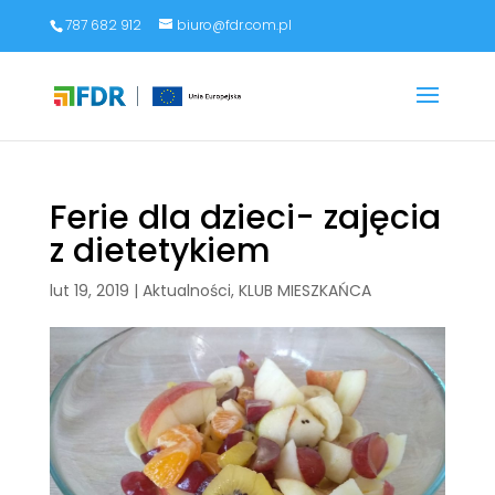
787 682 912
biuro@fdr.com.pl
Ferie dla dzieci- zajęcia
z dietetykiem
lut 19, 2019
|
Aktualności
,
KLUB MIESZKAŃCA