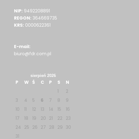
NIP:
9492208891
REGON:
364669735
KRS:
0000622361
E-mail:
biuro@fdr.com.pl
sierpień 2026
P
W
Ś
C
P
S
N
1
2
3
4
5
6
7
8
9
10
11
12
13
14
15
16
17
18
19
20
21
22
23
24
25
26
27
28
29
30
31