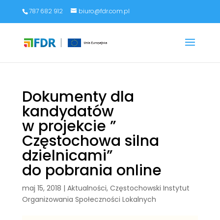
787 682 912
biuro@fdr.com.pl
Dokumenty dla
kandydatów
w projekcie ”
Częstochowa silna
dzielnicami”
do pobrania online
maj 15, 2018
|
Aktualności
,
Częstochowski Instytut
Organizowania Społeczności Lokalnych