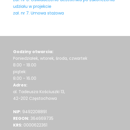
udziału w projekcie
zał. nr 7. Umowa stażowa
Godziny otwarcia:
Poniedziałek, wtorek, środa, czwartek
8.00 - 18.00
piątek:
8.00 - 16.00
Adres:
al. Tadeusza Kościuszki 13,
42-202 Częstochowa
NIP:
9492208891
REGON:
364669735
KRS:
0000622361