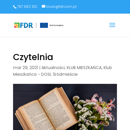
787 682 912
biuro@fdr.com.pl
Czytelnia
mar 29, 2021
|
Aktualności
,
KLUB MIESZKAŃCA
,
Klub
Mieszkańca - DOSL Śródmieście