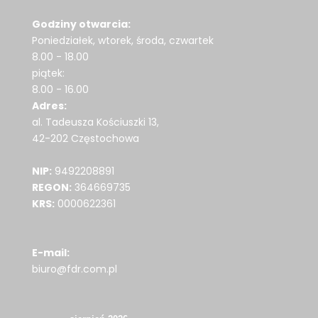
Godziny otwarcia:
Poniedziałek, wtorek, środa, czwartek
8.00 - 18.00
piątek:
8.00 - 16.00
Adres:
al. Tadeusza Kościuszki 13,
42-202 Częstochowa
NIP:
9492208891
REGON:
364669735
KRS:
0000622361
E-mail:
biuro@fdr.com.pl