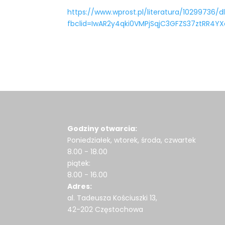
https://www.wprost.pl/literatura/10299736/
fbclid=IwAR2y4qki0VMPjSqjC3GFZS37ztRR4YX
Godziny otwarcia:
Poniedziałek, wtorek, środa, czwartek
8.00 - 18.00
piątek:
8.00 - 16.00
Adres:
al. Tadeusza Kościuszki 13,
42-202 Częstochowa