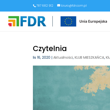
787 682 912
biuro@fdr.com.pl
Czytelnia
lis 16, 2020
|
Aktualności
,
KLUB MIESZKAŃCA
,
Kl