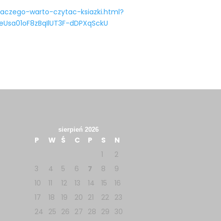
dlaczego-warto-czytac-ksiazki.html?
eUsa01oF8zBqIlUT3F-dDPXqSckU
sierpień 2026
P
W
Ś
C
P
S
N
1
2
3
4
5
6
7
8
9
10
11
12
13
14
15
16
17
18
19
20
21
22
23
24
25
26
27
28
29
30