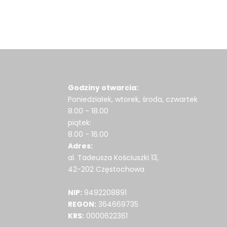
Godziny otwarcia:
Poniedziałek, wtorek, środa, czwartek
8.00 - 18.00
piątek:
8.00 - 16.00
Adres:
al. Tadeusza Kościuszki 13,
42-202 Częstochowa
NIP:
9492208891
REGON:
364669735
KRS:
0000622361