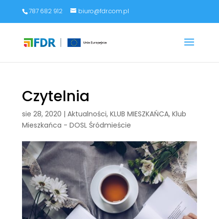
787 682 912
biuro@fdr.com.pl
Czytelnia
sie 28, 2020
|
Aktualności
,
KLUB MIESZKAŃCA
,
Klub
Mieszkańca - DOSL Śródmieście