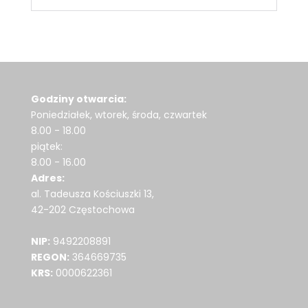
Godziny otwarcia:
Poniedziałek, wtorek, środa, czwartek
8.00 - 18.00
piątek:
8.00 - 16.00
Adres:
al. Tadeusza Kościuszki 13,
42-202 Częstochowa
NIP:
9492208891
REGON:
364669735
KRS:
0000622361