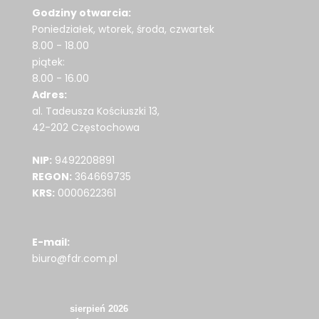
Godziny otwarcia:
Poniedziałek, wtorek, środa, czwartek
8.00 - 18.00
piątek:
8.00 - 16.00
Adres:
al. Tadeusza Kościuszki 13,
42-202 Częstochowa
NIP:
9492208891
REGON:
364669735
KRS:
0000622361
E-mail:
biuro@fdr.com.pl
sierpień 2026