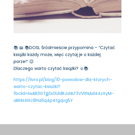
📚 📖 📚DOSL Śródmieście przypomina – “Czytać
książki każdy może, więc czytaj je o każdej
porze!” 😉
Dlaczego warto czytać książki? ☺️📚
https://livro.pl/blog/10-powodow-dla-ktorych-
warto-czytac-ksiazki?
fbclid=IwAR3GTjjjSx0UldRJoNLF3VVItNAd44zXyM-
aBirkLNXc8Ha6q4p4tgqvg5Y