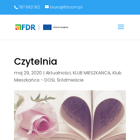
787 682 912
biuro@fdr.com.pl
Czytelnia
maj 29, 2020
|
Aktualności
,
KLUB MIESZKAŃCA
,
Klub
Mieszkańca - DOSL Śródmieście