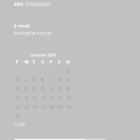
KRS:
0000622361
E-mail:
biuro@fdr.com.pl
sierpień 2026
P
W
Ś
C
P
S
N
1
2
3
4
5
6
7
8
9
10
11
12
13
14
15
16
17
18
19
20
21
22
23
24
25
26
27
28
29
30
31
« cze