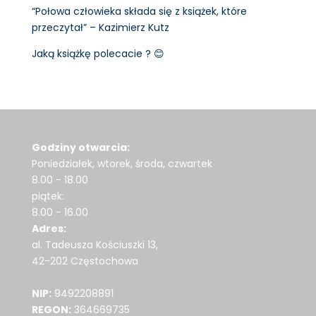
“Połowa człowieka składa się z książek, które
przeczytał” – Kazimierz Kutz
Jaką książkę polecacie ? 😊
Godziny otwarcia:
Poniedziałek, wtorek, środa, czwartek
8.00 - 18.00
piątek:
8.00 - 16.00
Adres:
al. Tadeusza Kościuszki 13,
42-202 Częstochowa
NIP:
9492208891
REGON:
364669735