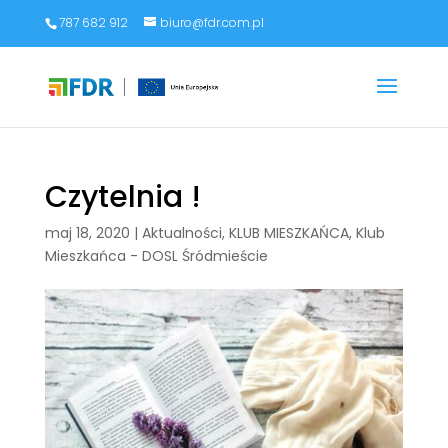
787 682 912
biuro@fdr.com.pl
Czytelnia !
maj 18, 2020
|
Aktualności
,
KLUB MIESZKAŃCA
,
Klub
Mieszkańca - DOSL Śródmieście