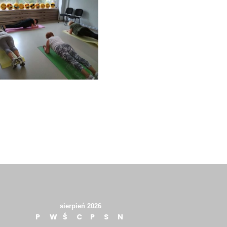
sierpień 2026
P
W
Ś
C
P
S
N