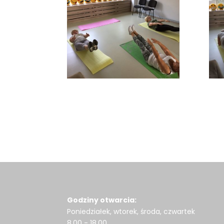
Godziny otwarcia:
Poniedziałek, wtorek, środa, czwartek
8.00 - 18.00