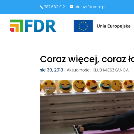
787 682 912
biuro@fdr.com.pl
Coraz więcej, coraz ł
sie 30, 2018
|
Aktualności
,
KLUB MIESZKAŃCA