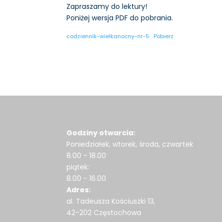
Zapraszamy do lektury!
Poniżej wersja PDF do pobrania.
codziennik-wielkanocny-nr-5
Pobierz
Godziny otwarcia:
Poniedziałek, wtorek, środa, czwartek
8.00 - 18.00
piątek:
8.00 - 16.00
Adres:
al. Tadeusza Kościuszki 13,
42-202 Częstochowa