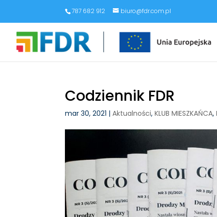
787 682 912
biuro@fdr.com.pl
Codziennik FDR
mar 30, 2021
|
Aktualności
,
KLUB MIESZKAŃCA
,