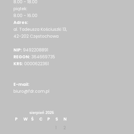
8.00 - 18.00
piątek:
8.00 - 16.00
Adres:
al. Tadeusza Kościuszki 13,
42-202 Częstochowa
NIP:
9492208891
REGON:
364669735
KRS:
0000622361
E-mail:
biuro@fdr.com.pl
sierpień 2026
P
W
Ś
C
P
S
N
1
2