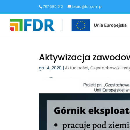
787 682 912
biuro@fdr.com.pl
Aktywizacja zawodo
gru 4, 2020
|
Aktualności
,
Częstochowski Inst