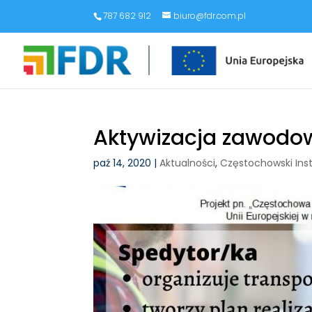
787 682 912
biuro@fdr.com.pl
Aktywizacja zawodo
paź 14, 2020
|
Aktualności
,
Częstochowski Ins