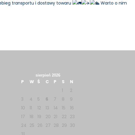
ebieg transportu i dostawy towaru
Warto o nim
sierpień 2026
P
W
Ś
C
P
S
N
1
2
3
4
5
6
7
8
9
10
11
12
13
14
15
16
17
18
19
20
21
22
23
24
25
26
27
28
29
30
31