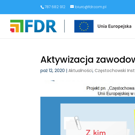
787 682 912
biuro@fdr.com.pl
Aktywizacja zawodo
paź 12, 2020
|
Aktualności
,
Częstochowski Ins