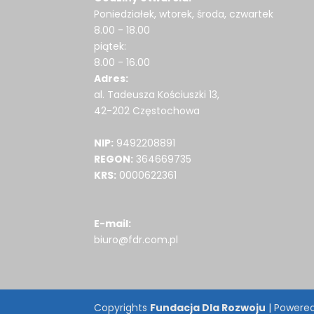
Poniedziałek, wtorek, środa, czwartek
8.00 - 18.00
piątek:
8.00 - 16.00
Adres:
al. Tadeusza Kościuszki 13,
42-202 Częstochowa
NIP:
9492208891
REGON:
364669735
KRS:
0000622361
E-mail:
biuro@fdr.com.pl
Copyrights
Fundacja Dla Rozwoju
| Powere