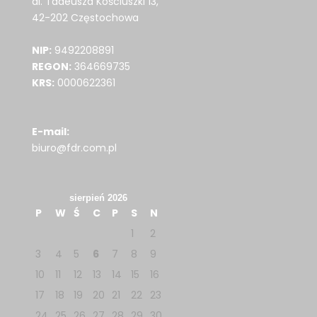
al. Tadeusza Kościuszki 13,
42-202 Częstochowa
NIP:
9492208891
REGON:
364669735
KRS:
0000622361
E-mail:
biuro@fdr.com.pl
sierpień 2026
P
W
Ś
C
P
S
N
1
2
3
4
5
6
7
8
9
10
11
12
13
14
15
16
17
18
19
20
21
22
23
24
25
26
27
28
29
30