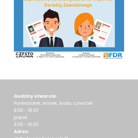
Godziny otwarcia:
Poniedziałek, wtorek, środa, czwartek
8.00 - 18.00
piątek:
8.00 - 16.00
Adres: