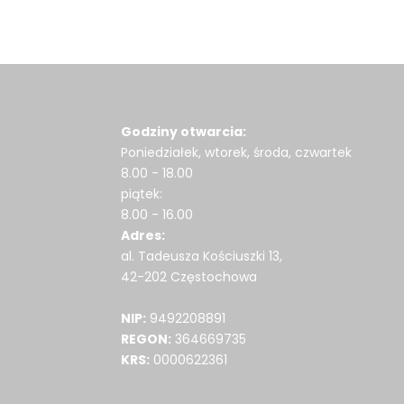
Godziny otwarcia:
Poniedziałek, wtorek, środa, czwartek
8.00 - 18.00
piątek:
8.00 - 16.00
Adres:
al. Tadeusza Kościuszki 13,
42-202 Częstochowa
NIP:
9492208891
REGON:
364669735
KRS:
0000622361