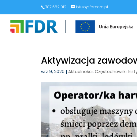
787 682 912
biuro@fdr.com.pl
Aktywizacja zawodo
wrz 9, 2020
|
Aktualności
,
Częstochowski Inst