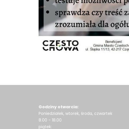
Godziny otwarcia:
Poniedziałek, wtorek, środa, czwartek
8.00 - 18.00
piątek: