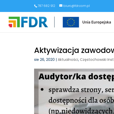
787 682 912
biuro@fdr.com.pl
Aktywizacja zawodo
sie 26, 2020
|
Aktualności
,
Częstochowski Ins