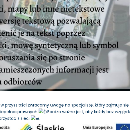
przyszłości zwracamy uwagę na specjalistę, który zajmuje się
 niepełnosprawnych
Bardzo ważne jest, aby każdy bez względ
rzystać z sieci