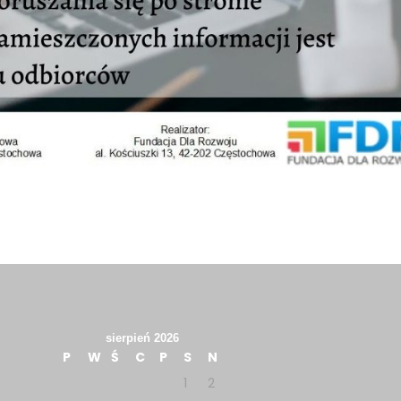
sierpień 2026
P
W
Ś
C
P
S
N
1
2