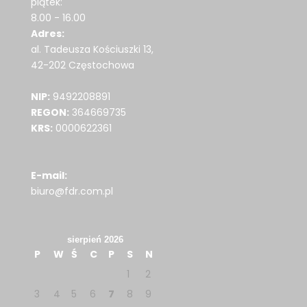
piątek:
8.00 - 16.00
Adres:
al. Tadeusza Kościuszki 13,
42-202 Częstochowa
NIP:
9492208891
REGON:
364669735
KRS:
0000622361
E-mail:
biuro@fdr.com.pl
sierpień 2026
P
W
Ś
C
P
S
N
1
2
3
4
5
6
7
8
9